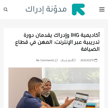
أكاديمية IHG وإدراك يقدمان دورة
تدريبية عبر الإنترنت: المهن في قطاع
الضيافة
P
2025/03/17
أخبار إدراك
No Comments
o
s
t
e
d
o
n