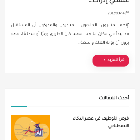
علّمتني إدراك…
P
2017/03/14
o
"إنهم المثابرون.. الحالمون.. المبادرون والمدركون أن المستقبل
s
قد يبدأ في مكان ما هنا.. مهما كان الطريق وعِرًا أو مظلمًا، فهم
t
يرون أن بوابة العلم واسعة…
e
d
o
اقرأ المزيد
n
أحدث المقالات
فرص التوظيف في عصر الذكاء
الاصطناعي