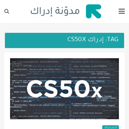
TAG:
إدراك CS50X
أخبار إدراك