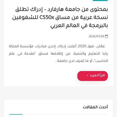
بمحتوى من جامعة هارفارد – إدراك تطلق
نسخة عربية من مساق CS50x للشغوفين
بالبرمجة في العالم العربي
P
2020/07/26
o
عمّان، تموز 2020: أعلنت إدراك، إحدى مبادرات مؤسسة الملكة
s
رانيا للتعليم والتنمية، عن إطلاقها مساق "مقدمة في علم
t
الحاسب"، أو ما يُعرف لدى جامعة…
e
d
o
اقرأ المزيد
n
أحدث المقالات