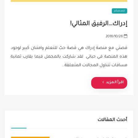
قصصكم
إدراك…الرفيق المثالي!
P
2016/10/26
o
قصتي مع منصة إدراك هي قصة حبّ للتعلم وامتنان كبير لوجود
s
هذه المنصة في حياتي. لقد شاركت بالمجمل فيما يقارب ثمانية
t
مساقات تتناول المجالات المتعلقة…
e
d
o
اقرأ المزيد
n
أحدث المقالات