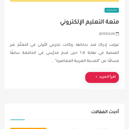
قصصكم
متعة التعليم الإلكتروني
P
2017/03/26
o
عرفت إدراك منذ بداياتها، وكانت تجربتي الأولى في التعلّم عبر
s
المنصة في نهاية ٢٠١٤ حين قدم مدرّسي في الجامعة سابقًا
t
مساقًا عن "المدينة العربية المعاصرة".…
e
d
o
اقرأ المزيد
n
أحدث المقالات