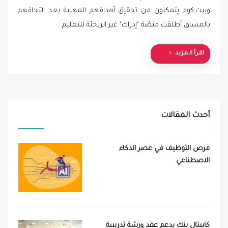
s
وبيت.كوم يتمكنون من تحقيق أهدافهم المهنية بعد التحاقهم
t
بالمساق أطلقت منصّة "إدراك" غير الربحيّة للتعليم…
e
d
o
اقرأ المزيد
n
أحدث المقالات
فرص التوظيف في عصر الذكاء
الاصطناعي
كابيتال بنك يدعم عقد ورشة تدريبية