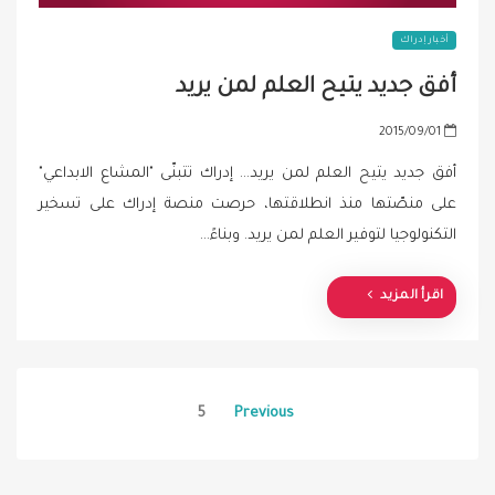
أخبار إدراك
أفق جديد يتيح العلم لمن يريد
P
2015/09/01
o
أفق جديد يتيح العلم لمن يريد... إدراك تتبنّى "المشاع الابداعي"
s
على منصّتها منذ انطلاقتها، حرصت منصة إدراك على تسخير
t
التكنولوجيا لتوفير العلم لمن يريد. وبناءً…
e
d
o
اقرأ المزيد
n
Posts
5
Previous
pagination