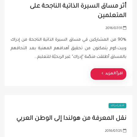
أثر مساق السيرة الذاتية الناجحة على
المتعلمين
P
2016/07/31
o
90% من المشاركين في مساق السيرة الذاتية الناجحة من إدراك
s
وبيت.كوم يتمكنون من تحقيق أهدافهم المهنية بعد التحاقهم
t
بالمساق أطلقت منصّة "إدراك" غير الربحيّة للتعليم…
e
d
o
اقرأ المزيد
n
أخبار إدراك
نقل المعرفة من هولندا إلى الوطن العربي
P
2016/07/25