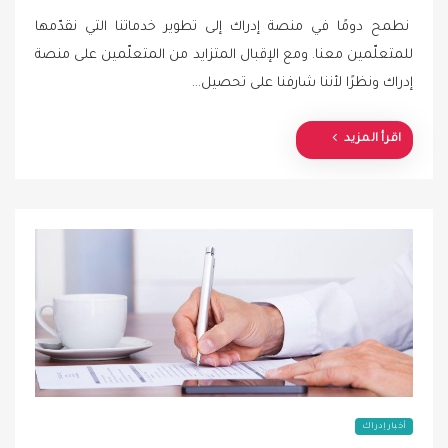
o
نطمح دومًا في منصة إدراك إلى تطوير خدماتنا التي نقدّمها
s
للمتعلّمين معنا. ومع الإقبال المتزايد من المتعلّمين على منصة
t
إدراك ونظرًا لأننا شارفنا على تحصيل…
e
d
o
اقرأ المزيد
n
أخبار إدراك