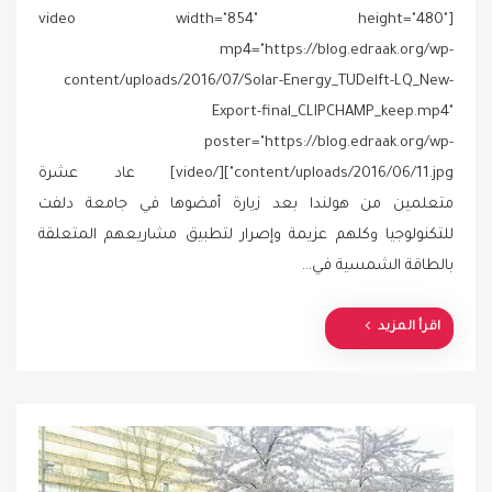
o
[video width="854" height="480"
s
mp4="https://blog.edraak.org/wp-
t
content/uploads/2016/07/Solar-Energy_TUDelft-LQ_New-
e
d
Export-final_CLIPCHAMP_keep.mp4"
o
poster="https://blog.edraak.org/wp-
n
content/uploads/2016/06/11.jpg"][/video] عاد عشرة
متعلمين من هولندا بعد زيارة أمضوها في جامعة دلفت
للتكنولوجيا وكلهم عزيمة وإصرار لتطبيق مشاريعهم المتعلقة
بالطاقة الشمسية في…
اقرأ المزيد