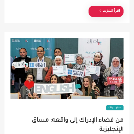
d
o
اقرأ المزيد
n
أخبار إدراك
من فضاء الإدراك إلى واقعه: مساق
الإنجليزية