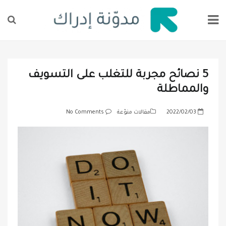
5 نصائح مجربة للتغلب على التسويف
والمماطلة
P
2022/02/03
مقالات منوّعة
No Comments
o
s
t
e
d
o
n