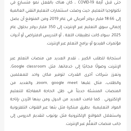
حتى قبل أزمة COVID-19 ، كان هناك بالفعل نمو متسارع في
تكنولوجيا التعليم، حيث وصلت استثمارات التعليم التقني العالمية
إلى 18.66 مليار دولار أمريكي في عام 2019 ومن المتوقع أن يصل
إجمالي سوق التعليم عبر الإنترنت إلى 350 مليار دولار بحلول عام
2025. سواء كانت تطبيقات اللغة ، أو التدريس الافتراضي أو أدوات
مؤتمرات الفيديو أو برامج التعلم عبر الإنترنت.
استجابة للطلب الكبير ، تقدم العديد من منصات التعلم عبر
الإنترنت وصولًا مجانيًا إلى خدماتها، مثل Google classroom،
وتعزز شركات أخرى القدرات لتوفير مكان واحد للمعلمين
والطلاب، مثال عليها zoom, google meet, والعديد من
المنصات المنشئة حديثاً في ظل الحاجة المفاجئة للتعليم
الإلكتروني . كما قامت العديد من الدول ومن بينها الأردن بإتاحة
المواد التعليمية بطرق مبتكرة مثل بثها عبر القنوات التلفزيونية
واستغلال المواقع الإلكترونية مثل يوتيوب لتقديم الدروس إلى
جانب منصات التعلُّم عبر الإنترنت.