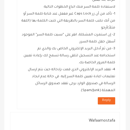
مرحبًا بك نيفين
لاستعادة كلمة السر منك اتباع الخطوات التالية:
1- تأكد من أن زر Caps Lock غير مفعل عند كتابة كلمة السر أو
من أنك تكتب كلمة السر بالطريقة التي كتبت الكلمة بها (اللغة
مثلاً)أرجو
2- إن استمرت المشكلة، انقر على “نسيت كلمة السر” الموجود
أسفل حقل كلمة السرر.
3- من ثم أدخل البريد الإلكتروني الخاص بك والذي تم
استخدامه عند التسجيل لتلقي رسالة تسمح لك بإعادة تعيين
كلمة المرور الخاصة بك.
4- تفقد البريد الإلكتروني الذي قمت بإدخاله حيث يتم ارسال
تعليمات اعادة تعيين كلمة السر إليه. في حالة عدم ايجاد
الرسالة في صندوق الوارد يرجى تفقد صندوق الرسائل
المهملة (Spam/Junk).
Reply
Wafaamostafa