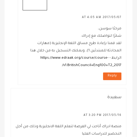
2017/05/07 AT 4:05 AM
مرحبًا سوسن،
شكرًا لتواصلك مع إدراك.
لقد قمنا بإعادة طرح مساق اللغة الإنجليزية (مهارات
المحادثة للمبتدئين 1)، ويمكنك التسجيل به من خلال هذا
الرابط:-
https://www.edraak.org/course/course-
v1:BritishCouncil+Eng100+T2_2017/
Reply
سعيدة
2017/05/16 AT 3:20 PM
منصة ادراك أتاحت لي الفرصة لتعلم اللغة الانجليزية وذلك من أجل
التحضير للدراسات العليا