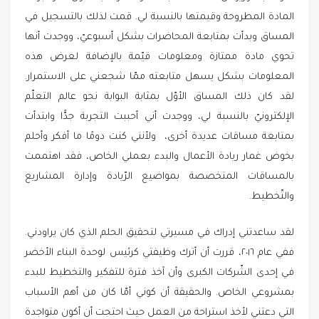
المادة المطروحة وقيمتها بالنسبة لي. قمت لذلك بالتسجيل في
المساق وبدأت بمتابعة المحاضرات بشكل أسبوعيّ، ووجدت أنها
تحوي مادة ممتازة ومعلومات قيّمة بالإضافة لعرض هذه
المعلومات بشكل يسهل متابعته ممّا شجعني على الاستمرار.
لقد كان ذلك المساق الأوّل بمثابة البوابة نحو عالم التعلّم
الإلكترونيّ بالنسبة لي، ووجدت أني أحببت التجربة جدًّا وابتدأت
بمتابعة مساقات عديدة أخرى، ولأنني كنت دومًا ما أفكر وأحلم
بخوض غمار ريادة الأعمال والبدء بعملي الخاص، فقد اهتممت
بالمساقات المتخصصة بمواضيع الرّيادة وإدارة المشاريع
والتّخطيط.
لقد ساعدتني إدراك في مسيرتي لتحقيق الحلم الذي كان يراودني.
ففي عام ٢٠١٦، قررت أن أترك وظيفتي كرئيس لوحدة البناء الأخضر
في إحدى الشّركات الكبرى وأن آخذ فترة للتفكير والتخطيط للبدء
بمشروعي الخاص. والحقيقة أن كوني أمّا كان من أهم الأسباب
التي دعتني لأخذ استراحة من العمل حيث احتجت أن أكون متواجدة