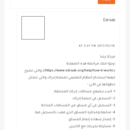
Reply
Edraak
2017/05/18 AT 3:07 PM
مرحبًا رشا
نرجوا منك مراجعة هذه الصفحة
(
https://www.edraak.org/help/how-it-works/
) والتي تشرح
كيفية استخدام النظام التعليمي لمنصة إدراك والتي تتمثل
خطواتها في الآتي:-
1- البدء بتصفح مساقات إدراك المختلفة.
2- التسجيل في منصة إدراك.
3- التسجيل في أي مساق من المساقات المتاحة.
4- متابعة ومذاكرة المساق الذي قمت بالتسجيل فيه.
5- إصدار شهادة إتمام المساق.
6- مشاركة تجربتك مع الآخرين.