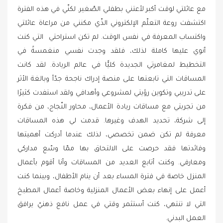
مع عائلتي لوقت أكبر لأعتني بطفلي الصّغير. لكنّي في هذه الفترة
اكتشفت روعة التعلّم الإلكتروني الذّي مكنني من مراعاة عائلتي
واكتساب المعرفة في نفس الوقت. لم تكن استراحتي التي كنت
أنوي عليها كاملة لذلك، فلقد وجدت نفسي منغمسةً في
التخطيط لمغامرتي الجديدة كليًّا في عالم الريادة. لقد كانت
المساقات التي تابعتها على منصة إدراك ناجحة جدّأ وبالغة الأثر
على تدريبي وتكوين رؤيتي لمشروعي وأهدافي ولقد استفدت كثيرًا
من تجربتي مع مساقات ريادة الأعمال، محاور النّجاح، من فكرة
إلى شركة، تحديد الهدف وغيرها. قدمت لي هذه المساقات
معرفة لم تكن ضمن تخصصي، لذلك عندما أدركت أهميتها
وفائدتها فقد حرصت على الالتحاق بها ممّا وسّع مداركي
ومعارفي. وكنت أتابع العديد من المساقات وأنا أقوم بأعمال
المنزل خاصة في فترة المساء بعد أن ينام الأطفال، وبينما كنت
أعمل على إنهاء بعض الأعمال المنزلية وخاصة أعمال المطبخ
التي لا تنتهي، كنت أستثمر وقتي في عمل نافع ذهنيّ يرافق
العمل البدني.