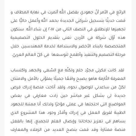
الرائع في الأمر أنّ جهودي بفضل الله أثمرت في نهاية المطاف و
قمت حديثًا بتسجيل شركتي الجديدة بحمد الله وأعمل حاليًّا على
تجهيزها للإنطلاق في النصف الثاني من ٢٠١٧ إن شاء الله. ستكون
هذه أوّل شركة في الأردن تعنى بتقديم الحلول التصميمية
المتخصصة بالبناء الأخضر والاستدامة لخدمة المهندسين خلال
مرحلة التصميم والتنفيذ وأطمح لتوسعها في كلّ العالم العربيّ.
لقد كانت فكرتي مجرّد حلم ولكنّه مع السّعي والجهد واكتساب
المعرفة اللّازمة هاهو يصبح واقعًا جميلًا يملؤني بالأمل والامتنان
لكلّ من ساعدني للوصول نحوه، ولقد أتاحت منصة إدراك فرص
جديدة لي بشكل غير مباشر حين زادت معارفي في بعض
المواضيع التي احتجتها في عملي مؤخرًا ولذلك أنا ممتنة للجهود
الطيبة لفريق العمل في إدراك وأقدّر وجود هذا المشروع الذي
يساهم في تعزيز نجاحاتنا وإيصال العلم للجميع، إنها بالفعل
منصة ممتازة وقد قمت بنصح العديد من الزملاء والمعارف